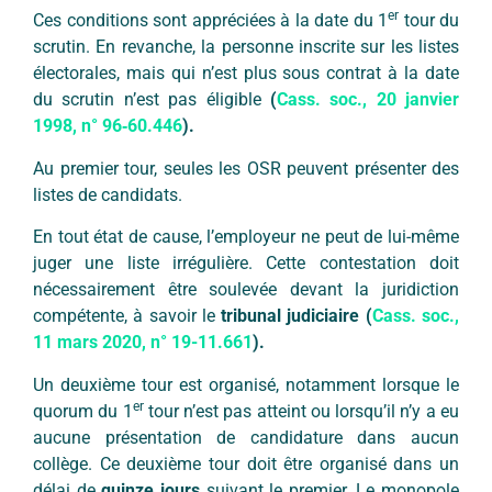
er
Ces conditions sont appréciées à la date du 1
tour du
scrutin. En revanche, la personne inscrite sur les listes
électorales, mais qui n’est plus sous contrat à la date
du scrutin n’est pas éligible
(
Cass. soc., 20 janvier
1998, n° 96
‐60.446
).
Au premier tour, seules les OSR peuvent présenter des
listes de candidats.
En tout état de cause, l’employeur ne peut de lui-même
juger une liste irrégulière. Cette contestation doit
nécessairement être soulevée devant la juridiction
compétente, à savoir le
tribunal judiciaire
(
Cass. soc.,
11 mars 2020, n° 19-11.661
).
Un deuxième tour est organisé, notamment lorsque le
er
quorum du 1
tour n’est pas atteint ou lorsqu’il n’y a eu
aucune présentation de candidature dans aucun
collège. Ce deuxième tour doit être organisé dans un
délai de
quinze jours
suivant le premier. Le monopole