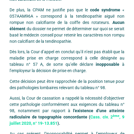
De plus, la CPAM ne justifie pas que le
code syndrome
«
057AAM96A » correspond à la tendinopathie aiguë non
rompue non calcifiante de la coiffe des rotateurs.
Aucun
élément
du dossier ne permet de déterminer sur quoi se serait
basé le médecin conseil pour retenir les caractères non rompu
non calcifiant de la tendinopathie.
Dès lors, la Cour d’appel en conclut qu’il n’est pas établi que la
maladie prise en charge correspond à celle désignée au
tableau n° 57 A, de sorte qu’elle déclare
inopposable
à
l’employeur la décision de prise en charge.
Cette décision peut être rapprochée de la position tenue pour
des pathologies lombaires relevant du tableau n° 98.
Aussi, la Cour de cassation a rappelé la nécessité d’objectiver
cette pathologie conformément aux exigences du tableau n°
98, notamment par rapport à
l’existence d’une atteinte
ème
radiculaire de topographie concordante
(
C
ass. civ. 2
, 9
juillet 2020, n° 19-13.851
).
Au cas présent, l’inopposabilité permet à l’employeur de