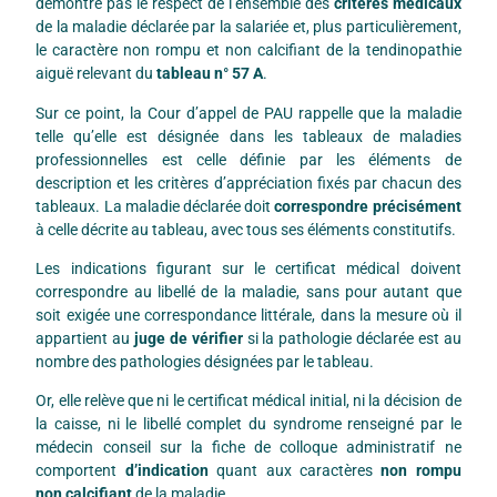
démontre pas le respect de l’ensemble des
critères médicaux
de la maladie déclarée par la salariée et, plus particulièrement,
le caractère non rompu et non calcifiant de la tendinopathie
aiguë relevant du
tableau n° 57 A
.
Sur ce point, la Cour d’appel de PAU rappelle que la maladie
telle qu’elle est désignée dans les tableaux de maladies
professionnelles est celle définie par les éléments de
description et les critères d’appréciation fixés par chacun des
tableaux. La maladie déclarée doit
correspondre précisément
à celle décrite au tableau, avec tous ses éléments constitutifs.
Les indications figurant sur le certificat médical doivent
correspondre au libellé de la maladie, sans pour autant que
soit exigée une correspondance littérale, dans la mesure où il
appartient au
juge de vérifier
si la pathologie déclarée est au
nombre des pathologies désignées par le tableau.
Or, elle relève que ni le certificat médical initial, ni la décision de
la caisse, ni le libellé complet du syndrome renseigné par le
médecin conseil sur la fiche de colloque administratif ne
comportent
d’indication
quant aux caractères
non rompu
non calcifiant
de la maladie.