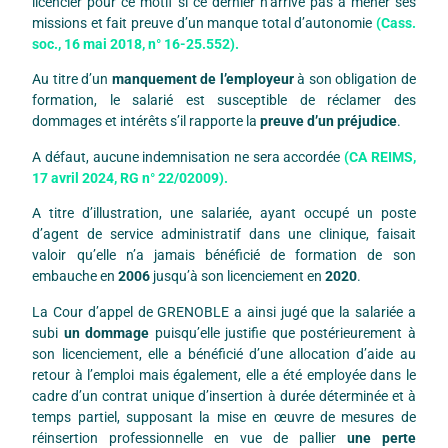
licencier pour ce motif si ce dernier n’arrive pas à mener ses
missions et fait preuve d’un manque total d’autonomie
(Cass.
soc., 16 mai 2018, n° 16-25.552).
Au titre d’un
manquement de l’employeur
à son obligation de
formation, le salarié est susceptible de réclamer des
dommages et intérêts s’il rapporte la
preuve d’un préjudice
.
A défaut, aucune indemnisation ne sera accordée
(CA REIMS,
17 avril 2024, RG n° 22/02009).
A titre d’illustration, une salariée, ayant occupé un poste
d’agent de service administratif dans une clinique, faisait
valoir qu’elle n’a jamais bénéficié de formation de son
embauche en
2006
jusqu’à son licenciement en
2020
.
La Cour d’appel de GRENOBLE a ainsi jugé que la salariée a
subi
un dommage
puisqu’elle justifie que postérieurement à
son licenciement, elle a bénéficié d’une allocation d’aide au
retour à l’emploi mais également, elle a été employée dans le
cadre d’un contrat unique d’insertion à durée déterminée et à
temps partiel, supposant la mise en œuvre de mesures de
réinsertion professionnelle en vue de pallier
une perte