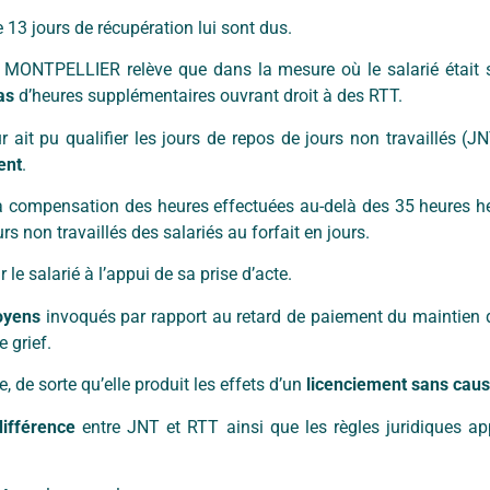
e 13 jours de récupération lui sont dus.
e MONTPELLIER relève que dans la mesure où le salarié était 
as
d’heures supplémentaires ouvrant droit à des RTT.
ur ait pu qualifier les jours de repos de jours non travaillés (J
ent
.
 la compensation des heures effectuées au-delà des 35 heures 
s non travaillés des salariés au forfait en jours.
le salarié à l’appui de sa prise d’acte.
oyens
invoqués par rapport au retard de paiement du maintien d
e grief.
e, de sorte qu’elle produit les effets d’un
licenciement sans cause
différence
entre JNT et RTT ainsi que les règles juridiques ap