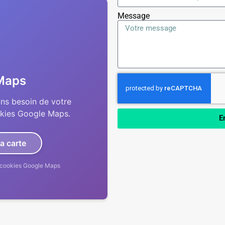
Message
Maps
ons besoin de votre
okies Google Maps.
E
la carte
es cookies Google Maps