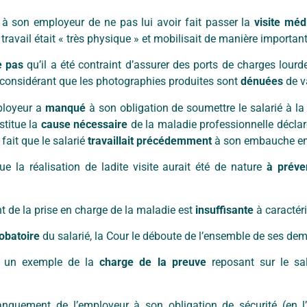
e à son employeur de ne pas lui avoir fait passer la
visite mé
travail était « très physique » et mobilisait de manière importan
e pas
qu’il a été contraint d’assurer des ports de charges lourde
 considérant que les photographies produites sont
dénuées
de v
mployeur a
manqué
à son obligation de soumettre le salarié à la 
titue la
cause nécessaire
de la maladie professionnelle déclar
 fait que le salarié
travaillait précédemment
à son embauche en q
 la réalisation de ladite visite aurait été de nature
à préve
de la prise en charge de la maladie est
insuffisante
à caractéri
obatoire
du salarié, la Cour le déboute de l’ensemble de ses de
e un exemple de la
charge de la preuve
reposant sur le sal
manquement de l’employeur à son obligation de sécurité (en l’