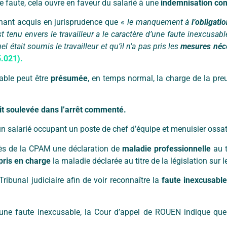
e faute, cela ouvre en faveur du salarié à une
indemnisation co
enant acquis en jurisprudence que «
le manquement à
l’obligati
st tenu envers le travailleur a le caractère d’une faute inexcusabl
l était soumis le travailleur et qu’il n’a pas pris les
mesures néc
5.021).
able peut être
présumée
, en temps normal, la charge de la pr
ait soulevée dans l’arrêt commenté.
’un salarié occupant un poste de chef d’équipe et menuisier ossat
près de la CPAM une déclaration de
maladie professionnelle
au t
pris en charge
la maladie déclarée au titre de la législation sur 
 Tribunal judiciaire afin de voir reconnaître la
faute inexcusabl
d’une faute inexcusable, la Cour d’appel de ROUEN indique que