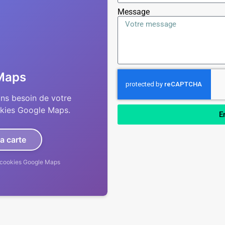
Message
Maps
ons besoin de votre
okies Google Maps.
E
la carte
es cookies Google Maps