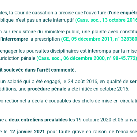
les, la Cour de cassation a précisé que l’ouverture d’une
enquête
lique, n’est pas un acte interruptif
(Cass. soc., 13 octobre 2016
 sur réquisitoire du ministère public, une plainte avec constitu
d’interrompre
la prescription
(CE, 05 décembre 2011, n° 328380
 engager les poursuites disciplinaires est interrompu par la mi
juridiction pénale
(Cass. soc., 06 décembre 2000, n° 98-45.772)
ait soulevée dans l’arrêt commenté.
d’un salarié qui a été engagé, le 24 août 2016, en qualité de
ser
additions, une
procédure pénale
a été initiée en octobre 2016.
 correctionnel a déclaré coupables des chefs de mise en circula
qué à
deux entretiens préalables
les 19 octobre 2020 et 05 janvi
ié le
12 janvier 2021
pour faute grave en raison de l’encaisse