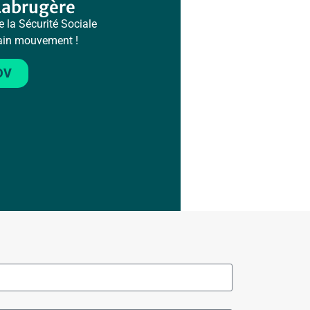
Labrugère
e la Sécurité Sociale
hain mouvement !
DV