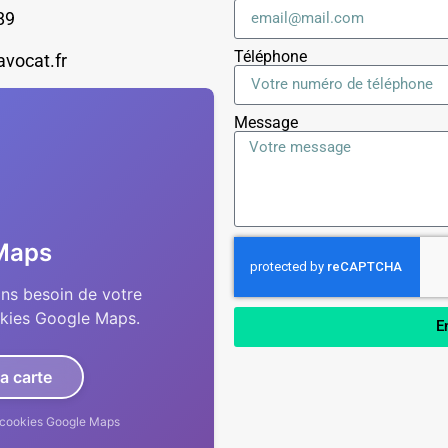
89
Téléphone
avocat.fr
Message
Maps
ons besoin de votre
okies Google Maps.
E
la carte
es cookies Google Maps