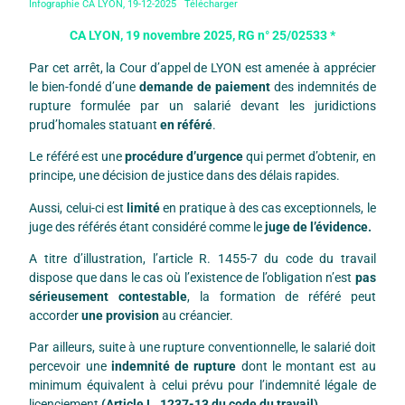
Infographie CA LYON, 19-12-2025
Télécharger
CA LYON, 19 novembre 2025, RG n° 25/02533 *
Par cet arrêt, la Cour d’appel de LYON est amenée à apprécier
le bien-fondé d’une
demande de paiement
des indemnités de
rupture formulée par un salarié devant les juridictions
prud’homales statuant
en référé
.
Le référé est une
procédure d’urgence
qui permet d’obtenir, en
principe, une décision de justice dans des délais rapides.
Aussi, celui-ci est
limité
en pratique à des cas exceptionnels, le
juge des référés étant considéré comme le
juge de l’évidence.
A titre d’illustration, l’article R. 1455-7 du code du travail
dispose que dans le cas où l’existence de l’obligation n’est
pas
sérieusement contestable
, la formation de référé peut
accorder
une provision
au créancier.
Par ailleurs, suite à une rupture conventionnelle, le salarié doit
percevoir une
indemnité de rupture
dont le montant est au
minimum équivalent à celui prévu pour l’indemnité légale de
licenciement
(Article L. 1237-13 du code du travail).