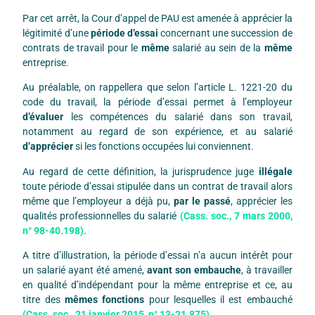
Par cet arrêt, la Cour d’appel de PAU est amenée à apprécier la
légitimité d’une
période d’essai
concernant une succession de
contrats de travail pour le
même
salarié au sein de la
même
entreprise.
Au préalable, on rappellera que selon l’article L. 1221-20 du
code du travail, la période d’essai permet à l’employeur
d’évaluer
les compétences du salarié dans son travail,
notamment au regard de son expérience, et au salarié
d’apprécier
si les fonctions occupées lui conviennent.
Au regard de cette définition, la jurisprudence juge
illégale
toute période d’essai stipulée dans un contrat de travail alors
même que l’employeur a déjà pu,
par le passé
, apprécier les
qualités professionnelles du salarié
(Cass. soc., 7 mars 2000,
n° 98-40.198).
A titre d’illustration, la période d’essai n’a aucun intérêt pour
un salarié ayant été amené,
avant son embauche
, à travailler
en qualité d’indépendant pour la même entreprise et ce, au
titre des
mêmes fonctions
pour lesquelles il est embauché
(Cass. soc., 21 janvier 2015, n° 13-21.875).